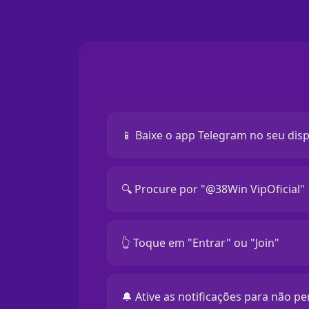
📱 Baixe o app Telegram no seu disp
🔍 Procure por "@38Win VipOficial"
👆 Toque em "Entrar" ou "Join"
🔔 Ative as notificações para não p