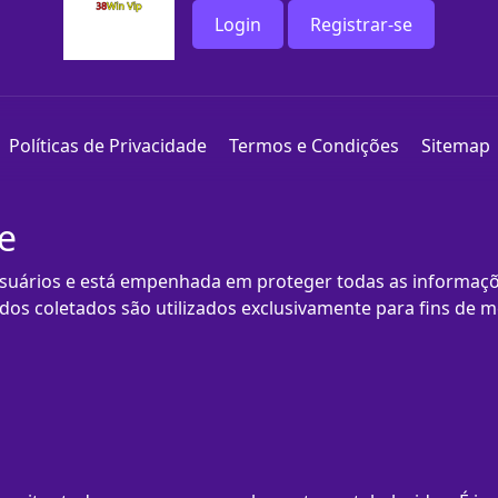
Login
Registrar-se
Políticas de Privacidade
Termos e Condições
Sitemap
de
 usuários e está empenhada em proteger todas as informaçõ
os coletados são utilizados exclusivamente para fins de m