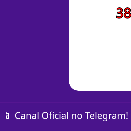
📱 Canal Oficial no Telegram!