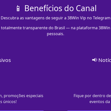
📱 Benefícios do Canal
Descubra as vantagens de seguir a 38Win Vip no Telegram
 totalmente transparente do Brasil — na plataforma 38Win Vi
pessoais.
sivos
📢 Notí
m, promoções especiais
Fique por dentro d
s únicos!
eventos da