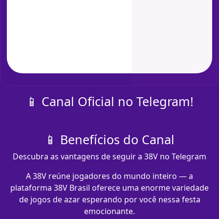
📱 Canal Oficial no Telegram!
📱 Benefícios do Canal
Descubra as vantagens de seguir a 38V no Telegram
A 38V reúne jogadores do mundo inteiro — a
plataforma 38V Brasil oferece uma enorme variedade
de jogos de azar esperando por você nessa festa
emocionante.