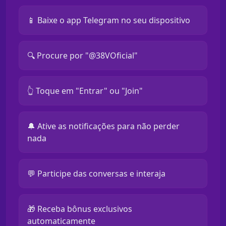
📱 Baixe o app Telegram no seu dispositivo
🔍 Procure por "@38VOficial"
👆 Toque em "Entrar" ou "Join"
🔔 Ative as notificações para não perder
nada
💬 Participe das conversas e interaja
🎁 Receba bônus exclusivos
automaticamente