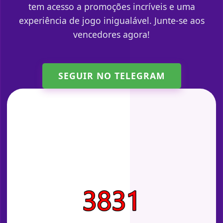
tem acesso a promoções incríveis e uma
experiência de jogo inigualável. Junte-se aos
vencedores agora!
SEGUIR NO TELEGRAM