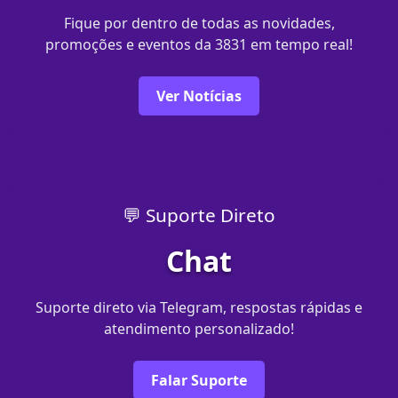
Fique por dentro de todas as novidades,
promoções e eventos da 3831 em tempo real!
Ver Notícias
💬 Suporte Direto
Chat
Suporte direto via Telegram, respostas rápidas e
atendimento personalizado!
Falar Suporte