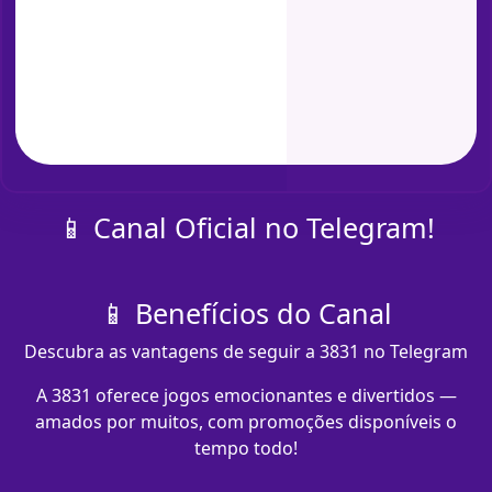
📱 Canal Oficial no Telegram!
📱 Benefícios do Canal
Descubra as vantagens de seguir a 3831 no Telegram
A 3831 oferece jogos emocionantes e divertidos —
amados por muitos, com promoções disponíveis o
tempo todo!