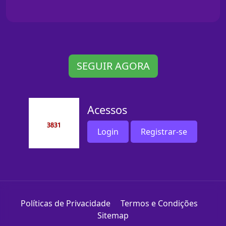
SEGUIR AGORA
Acessos
Login
Registrar-se
Políticas de Privacidade
Termos e Condições
Sitemap