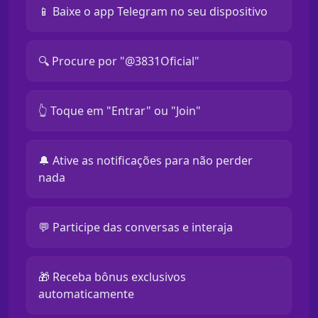
📱 Baixe o app Telegram no seu dispositivo
🔍 Procure por "@3831Oficial"
👆 Toque em "Entrar" ou "Join"
🔔 Ative as notificações para não perder
nada
💬 Participe das conversas e interaja
🎁 Receba bônus exclusivos
automaticamente