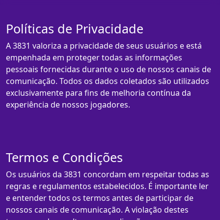
Políticas de Privacidade
A 3831 valoriza a privacidade de seus usuários e está
empenhada em proteger todas as informações
pessoais fornecidas durante o uso de nossos canais de
comunicação. Todos os dados coletados são utilizados
exclusivamente para fins de melhoria contínua da
experiência de nossos jogadores.
Termos e Condições
Os usuários da 3831 concordam em respeitar todas as
regras e regulamentos estabelecidos. É importante ler
e entender todos os termos antes de participar de
nossos canais de comunicação. A violação destes