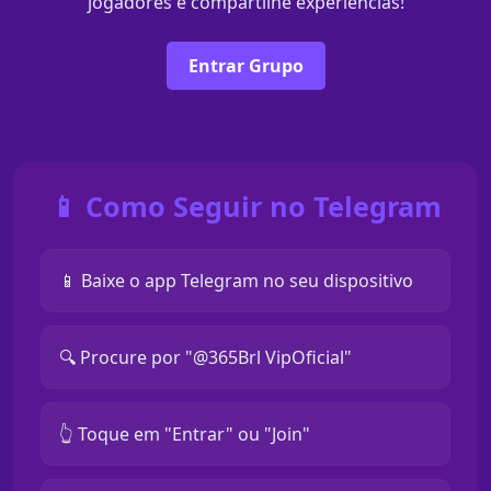
jogadores e compartilhe experiências!
Entrar Grupo
📱 Como Seguir no Telegram
📱 Baixe o app Telegram no seu dispositivo
🔍 Procure por "@365Brl VipOficial"
👆 Toque em "Entrar" ou "Join"