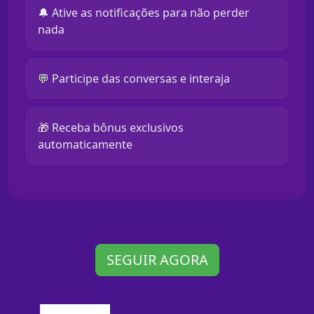
🔔 Ative as notificações para não perder
nada
💬 Participe das conversas e interaja
🎁 Receba bônus exclusivos
automaticamente
SEGUIR AGORA