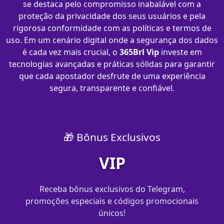
se destaca pelo compromisso inabalável com a
proteção da privacidade dos seus usuários e pela
rigorosa conformidade com as políticas e termos de
uso. Em um cenário digital onde a segurança dos dados
é cada vez mais crucial, o
365Brl Vip
investe em
tecnologias avançadas e práticas sólidas para garantir
que cada apostador desfrute de uma experiência
segura, transparente e confiável.
🎁 Bônus Exclusivos
VIP
Receba bônus exclusivos do Telegram,
promoções especiais e códigos promocionais
únicos!