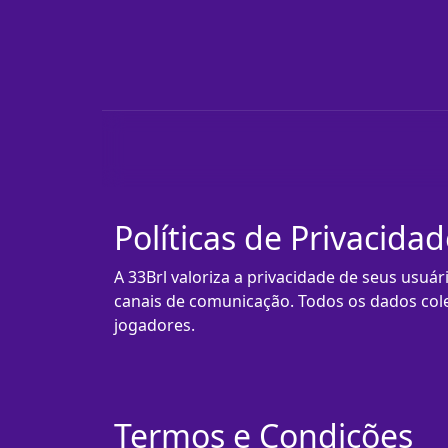
Políticas de Privacida
A 33Brl valoriza a privacidade de seus usu
canais de comunicação. Todos os dados cole
jogadores.
Termos e Condições