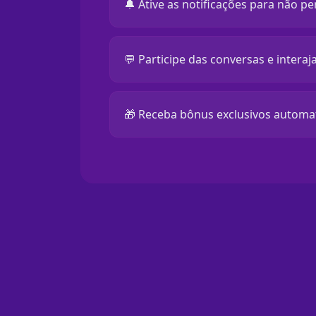
🔔 Ative as notificações para não p
💬 Participe das conversas e interaj
🎁 Receba bônus exclusivos autom