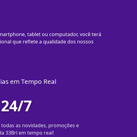
smartphone, tablet ou computador, você terá
onal que reflete a qualidade dos nossos
cias em Tempo Real
24/7
e todas as novidades, promoções e
da 33Brl em tempo real!