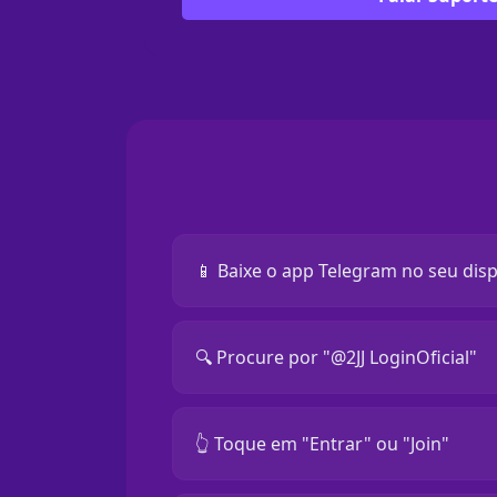
📱 Baixe o app Telegram no seu disp
🔍 Procure por "@2JJ LoginOficial"
👆 Toque em "Entrar" ou "Join"