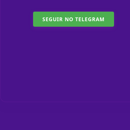
SEGUIR NO TELEGRAM