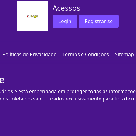
Acessos
Login
Registrar-se
Políticas de Privacidade
Termos e Condições
Sitemap
de
 usuários e está empenhada em proteger todas as informaçõe
os coletados são utilizados exclusivamente para fins de m