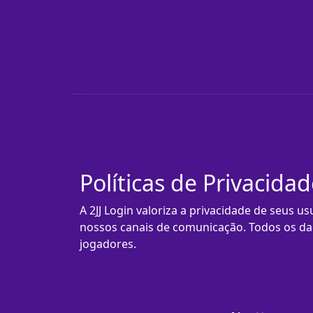
Políticas de Privacida
A 2JJ Login valoriza a privacidade de seus
nossos canais de comunicação. Todos os dad
jogadores.