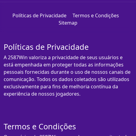
Políticas de Privacidade
Termos e Condições
Sitemap
Políticas de Privacidade
A 2587Win valoriza a privacidade de seus usuários e
está empenhada em proteger todas as informações
pessoais fornecidas durante o uso de nossos canais de
comunicação. Todos os dados coletados são utilizados
exclusivamente para fins de melhoria contínua da
experiência de nossos jogadores.
Termos e Condições