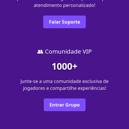
atendimento personalizado!
Falar Suporte
👥 Comunidade VIP
1000+
Junte-se a uma comunidade exclusiva de
jogadores e compartilhe experiências!
Entrar Grupo