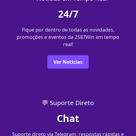
24/7
Fique por dentro de todas as novidades,
promoções e eventos da 2587Win em tempo
real!
Ver Notícias
💬 Suporte Direto
Chat
Suporte direto via Telegram, respostas rápidas e