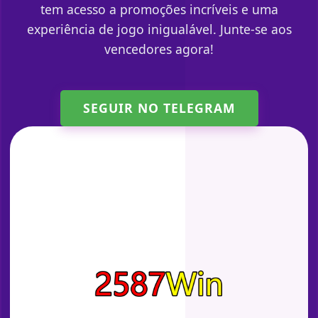
tem acesso a promoções incríveis e uma
experiência de jogo inigualável. Junte-se aos
vencedores agora!
SEGUIR NO TELEGRAM