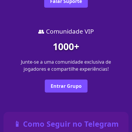
Falar Suporte
👥 Comunidade VIP
1000+
Junte-se a uma comunidade exclusiva de
jogadores e compartilhe experiências!
Entrar Grupo
📱 Como Seguir no Telegram