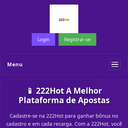
Login
Registrar-se
Menu
📱 222Hot A Melhor
Plataforma de Apostas
Cadastre-se na 222Hot para ganhar bônus no
cadastro e em cada recarga. Com a 222Hot, você