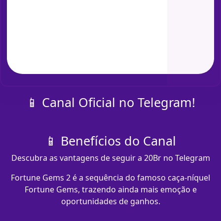
📱 Canal Oficial no Telegram!
📱 Benefícios do Canal
Descubra as vantagens de seguir a 20Br no Telegram
Fortune Gems 2 é a sequência do famoso caça-níquel
Fortune Gems, trazendo ainda mais emoção e
oportunidades de ganhos.