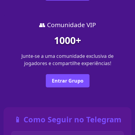
👥 Comunidade VIP
1000+
Junte-se a uma comunidade exclusiva de
jogadores e compartilhe experiências!
Entrar Grupo
📱 Como Seguir no Telegram