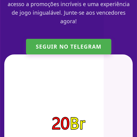
acesso a promoções incríveis e uma experiência
de jogo inigualável. Junte-se aos vencedores
agora!
SEGUIR NO TELEGRAM