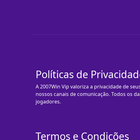
Políticas de Privacida
A 2007Win Vip valoriza a privacidade de se
nossos canais de comunicação. Todos os dad
jogadores.
Termos e Condições