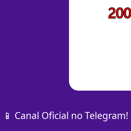
📱 Canal Oficial no Telegram!