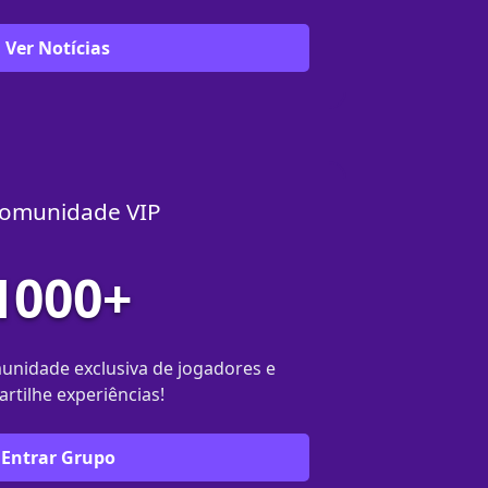
Ver Notícias
Comunidade VIP
1000+
unidade exclusiva de jogadores e
rtilhe experiências!
Entrar Grupo