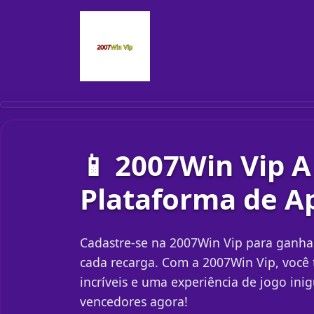
📱 2007Win Vip 
Plataforma de A
Cadastre-se na 2007Win Vip para ganha
cada recarga. Com a 2007Win Vip, você
incríveis e uma experiência de jogo inig
vencedores agora!