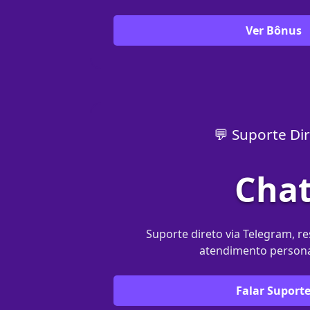
Ver Bônus
💬 Suporte Di
Cha
Suporte direto via Telegram, r
atendimento persona
Falar Suport