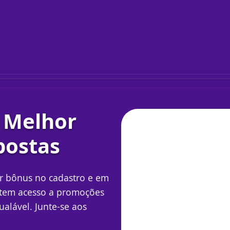
A Melhor
postas
r bônus no cadastro e em
 tem acesso a promoções
ualável. Junte-se aos