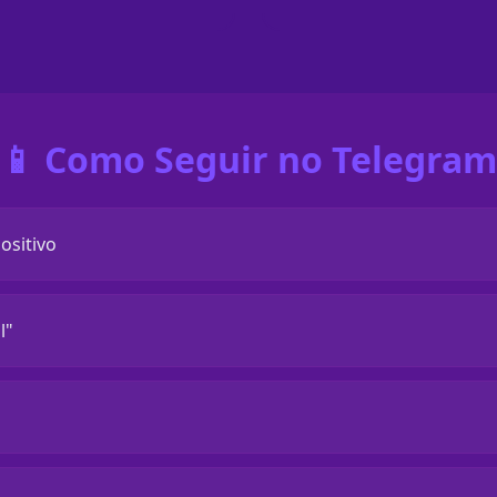
📱 Como Seguir no Telegram
ositivo
l"