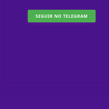
SEGUIR NO TELEGRAM