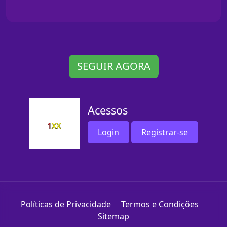
SEGUIR AGORA
Acessos
Login
Registrar-se
Políticas de Privacidade
Termos e Condições
Sitemap