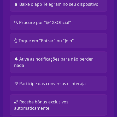
📱 Baixe o app Telegram no seu dispositivo
🔍 Procure por "@1XXOficial"
👆 Toque em "Entrar" ou "Join"
🔔 Ative as notificações para não perder
nada
💬 Participe das conversas e interaja
🎁 Receba bônus exclusivos
automaticamente