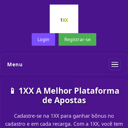
Login
Registrar-se
Menu
📱 1XX A Melhor Plataforma
de Apostas
Cadastre-se na 1XX para ganhar bônus no
cadastro e em cada recarga. Com a 1XX, você tem