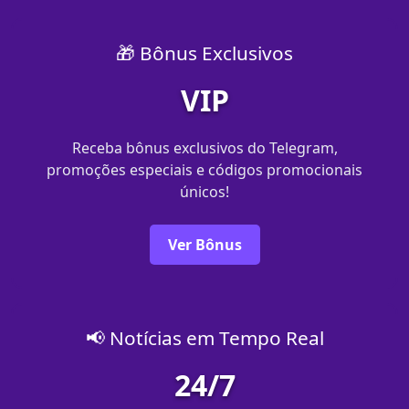
🎁 Bônus Exclusivos
VIP
Receba bônus exclusivos do Telegram,
promoções especiais e códigos promocionais
únicos!
Ver Bônus
📢 Notícias em Tempo Real
24/7