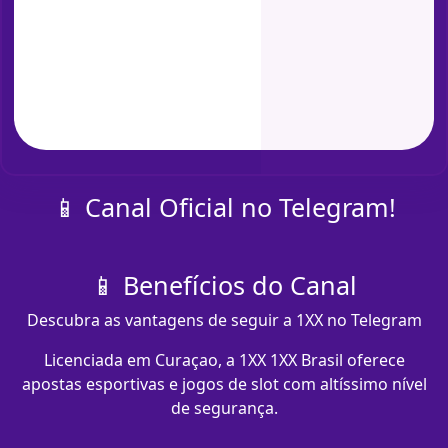
📱 Canal Oficial no Telegram!
📱 Benefícios do Canal
Descubra as vantagens de seguir a 1XX no Telegram
Licenciada em Curaçao, a 1XX 1XX Brasil oferece
apostas esportivas e jogos de slot com altíssimo nível
de segurança.