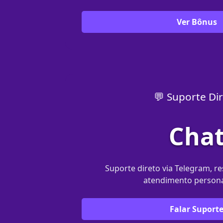
Ver Bônus
💬 Suporte Di
Cha
Suporte direto via Telegram, r
atendimento persona
Falar Suport