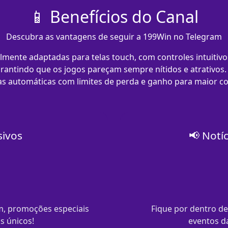
📱 Benefícios do Canal
Descubra as vantagens de seguir a 199Win no Telegram
mente adaptadas para telas touch, com controles intuitivo
arantindo que os jogos pareçam sempre nítidos e atrativos.
s automáticas com limites de perda e ganho para maior co
sivos
📢 Notí
m, promoções especiais
Fique por dentro d
s únicos!
eventos d