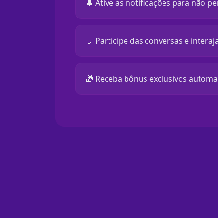
🔔 Ative as notificações para não p
💬 Participe das conversas e interaj
🎁 Receba bônus exclusivos autom