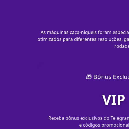
As máquinas caça-níqueis foram especial
otimizados para diferentes resoluções, g
rodada
🎁 Bônus Exclu
VIP
Receba bônus exclusivos do Telegra
e códigos promocionai