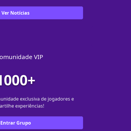
Ver Notícias
Comunidade VIP
1000+
unidade exclusiva de jogadores e
rtilhe experiências!
Entrar Grupo