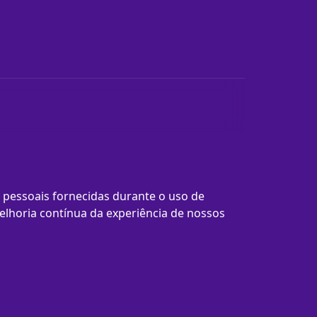
 pessoais fornecidas durante o uso de
elhoria contínua da experiência de nossos