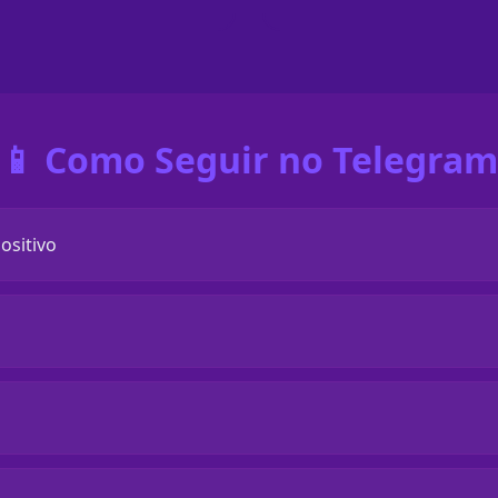
📱 Como Seguir no Telegram
ositivo