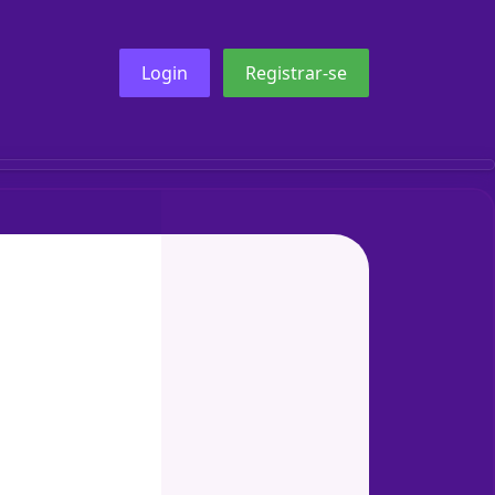
Login
Registrar-se