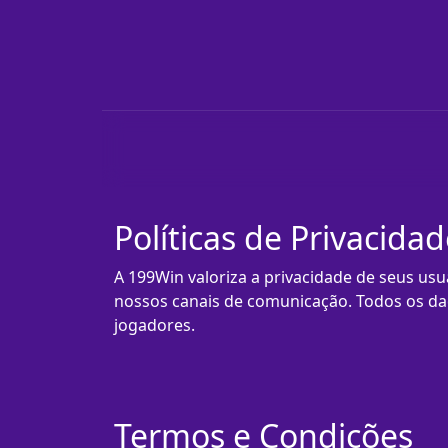
Políticas de Privacida
A 199Win valoriza a privacidade de seus us
nossos canais de comunicação. Todos os dad
jogadores.
Termos e Condições