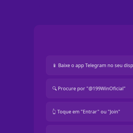
📱 Baixe o app Telegram no seu disp
🔍 Procure por "@199WinOficial"
👆 Toque em "Entrar" ou "Join"