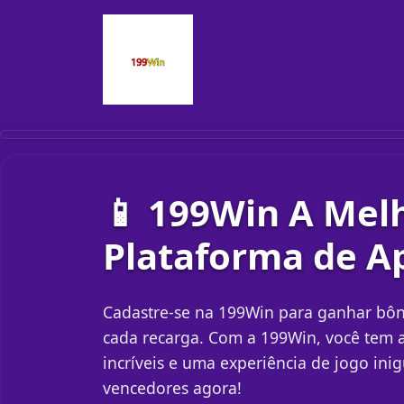
📱 199Win A Mel
Plataforma de A
Cadastre-se na 199Win para ganhar bôn
cada recarga. Com a 199Win, você tem 
incríveis e uma experiência de jogo inig
vencedores agora!