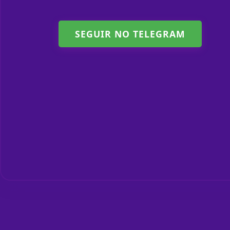
SEGUIR NO TELEGRAM