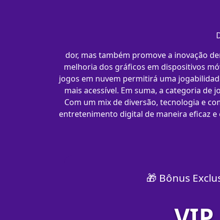
D
dor, mas também promove a inovação dent
melhoria dos gráficos em dispositivos mó
jogos em nuvem permitirá uma jogabilidade
mais acessível. Em suma, a categoria de 
Com um mix de diversão, tecnologia e c
entretenimento digital de maneira eficaz e
🎁 Bônus Exclu
VIP