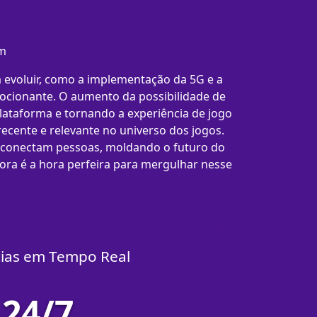
am
 evoluir, como a implementação da 5G e a
mocionante. O aumento da possibilidade de
lataforma e tornando a experiência de jogo
ecente e relevante no universo dos jogos.
 conectam pessoas, moldando o futuro do
gora é a hora perfeira para mergulhar nesse
cias em Tempo Real
24/7