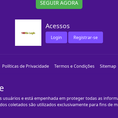
SEGUIR AGORA
Acessos
Login
Registrar-se
Políticas de Privacidade
Termos e Condições
Sitemap
de
eus usuários e está empenhada em proteger todas as inform
os coletados são utilizados exclusivamente para fins de m