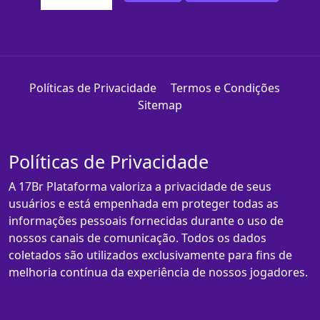
Políticas de Privacidade
Termos e Condições
Sitemap
Políticas de Privacidade
A 17Br Plataforma valoriza a privacidade de seus
usuários e está empenhada em proteger todas as
informações pessoais fornecidas durante o uso de
nossos canais de comunicação. Todos os dados
coletados são utilizados exclusivamente para fins de
melhoria contínua da experiência de nossos jogadores.