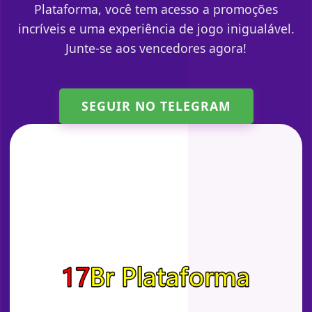
Plataforma, você tem acesso a promoções
incríveis e uma experiência de jogo inigualável.
Junte-se aos vencedores agora!
SEGUIR NO TELEGRAM