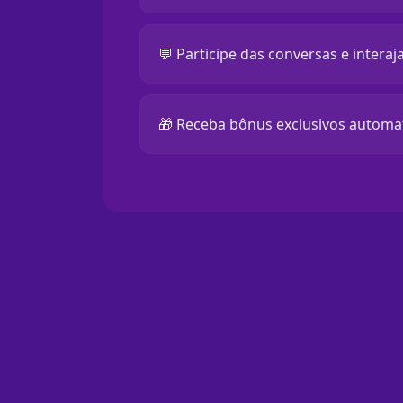
💬 Participe das conversas e interaj
🎁 Receba bônus exclusivos autom