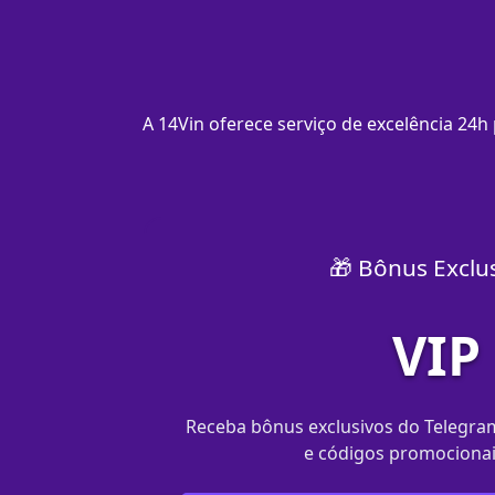
A 14Vin oferece serviço de excelência 24
🎁 Bônus Exclu
VIP
Receba bônus exclusivos do Telegra
e códigos promocionai