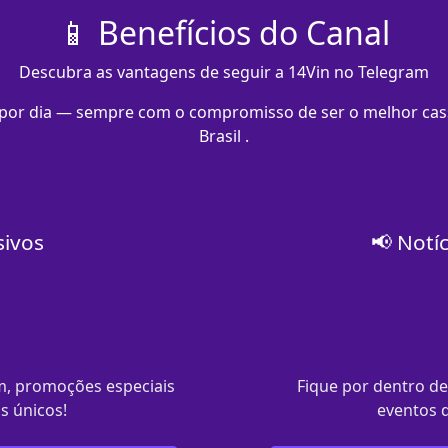
📱 Benefícios do Canal
Descubra as vantagens de seguir a 14Vin no Telegram
h por dia — sempre com o compromisso de ser o melhor cass
Brasil .
sivos
📢 Notí
m, promoções especiais
Fique por dentro d
s únicos!
eventos 