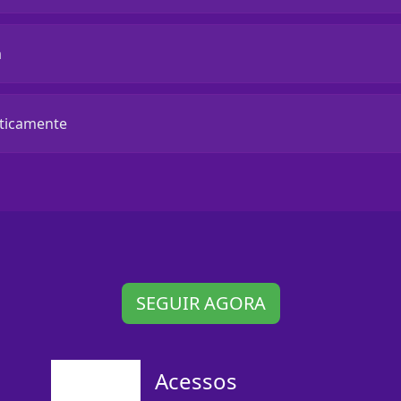
a
aticamente
SEGUIR AGORA
Acessos