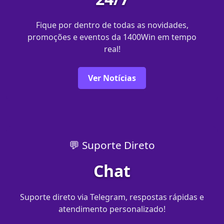
Fique por dentro de todas as novidades,
promoções e eventos da 1400Win em tempo
real!
Ver Notícias
💬 Suporte Direto
Chat
Suporte direto via Telegram, respostas rápidas e
atendimento personalizado!