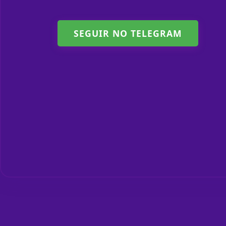
SEGUIR NO TELEGRAM