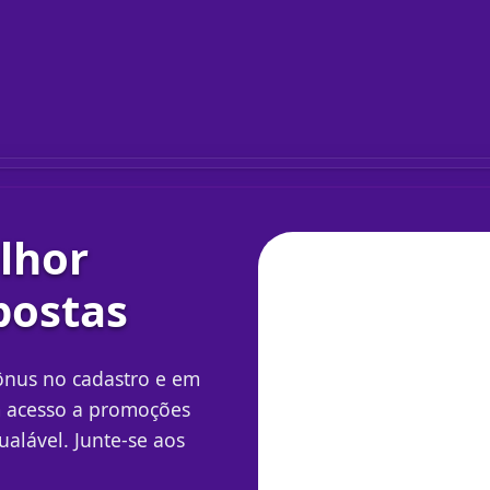
lhor
postas
ônus no cadastro e em
m acesso a promoções
ualável. Junte-se aos