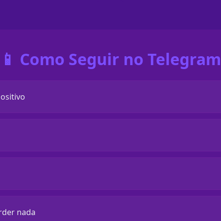
📱 Como Seguir no Telegram
ositivo
erder nada