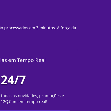
o processados em 3 minutos. A força da
cias em Tempo Real
24/7
e todas as novidades, promoções e
 12Q.Com em tempo real!