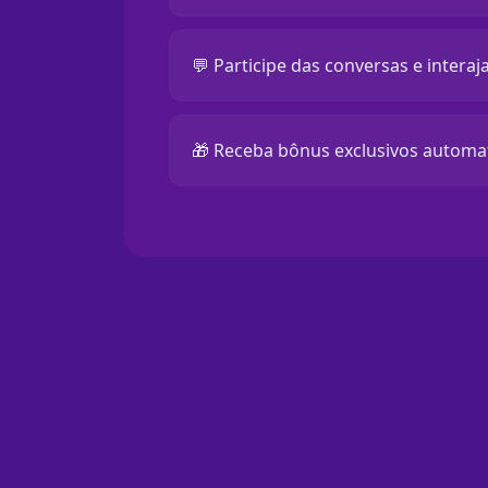
💬 Participe das conversas e interaj
🎁 Receba bônus exclusivos autom