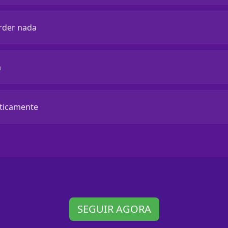
erder nada
a
aticamente
SEGUIR AGORA