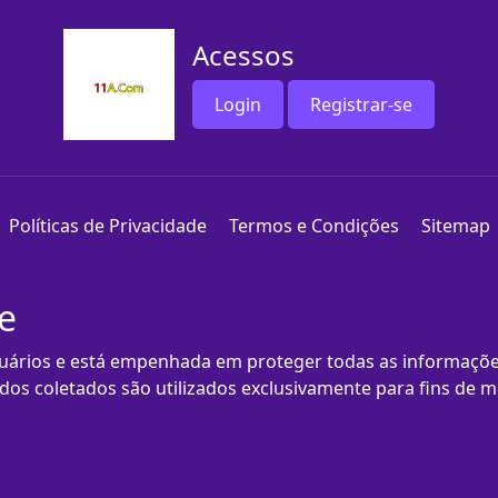
Acessos
Login
Registrar-se
Políticas de Privacidade
Termos e Condições
Sitemap
de
suários e está empenhada em proteger todas as informaçõe
os coletados são utilizados exclusivamente para fins de m