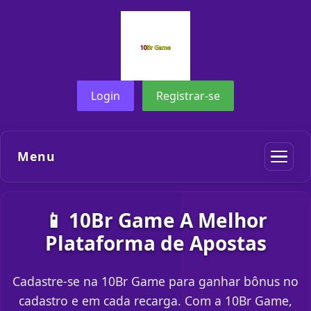
Login
Registrar-se
Menu
📱 10Br Game A Melhor
Plataforma de Apostas
Cadastre-se na 10Br Game para ganhar bônus no
cadastro e em cada recarga. Com a 10Br Game,