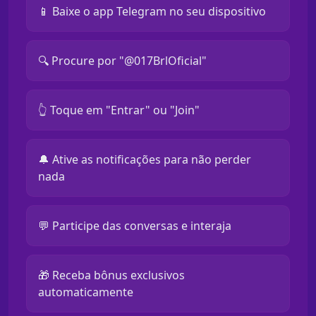
📱 Baixe o app Telegram no seu dispositivo
🔍 Procure por "@017BrlOficial"
👆 Toque em "Entrar" ou "Join"
🔔 Ative as notificações para não perder
nada
💬 Participe das conversas e interaja
🎁 Receba bônus exclusivos
automaticamente