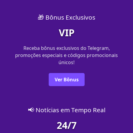
🎁 Bônus Exclusivos
VIP
Receba bônus exclusivos do Telegram,
promoções especiais e códigos promocionais
únicos!
Ver Bônus
📢 Notícias em Tempo Real
24/7