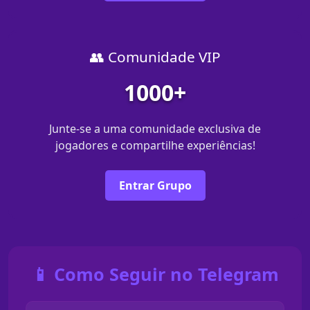
👥 Comunidade VIP
1000+
Junte-se a uma comunidade exclusiva de
jogadores e compartilhe experiências!
Entrar Grupo
📱 Como Seguir no Telegram