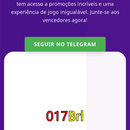
tem acesso a promoções incríveis e uma
experiência de jogo inigualável. Junte-se aos
vencedores agora!
SEGUIR NO TELEGRAM