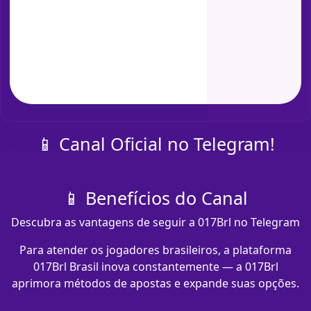
📱 Canal Oficial no Telegram!
📱 Benefícios do Canal
Descubra as vantagens de seguir a 017Brl no Telegram
Para atender os jogadores brasileiros, a plataforma
017Brl Brasil inova constantemente — a 017Brl
aprimora métodos de apostas e expande suas opções.