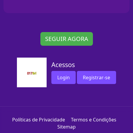
SEGUIR AGORA
Acessos
Login
Registrar-se
Políticas de Privacidade
Termos e Condições
Sitemap