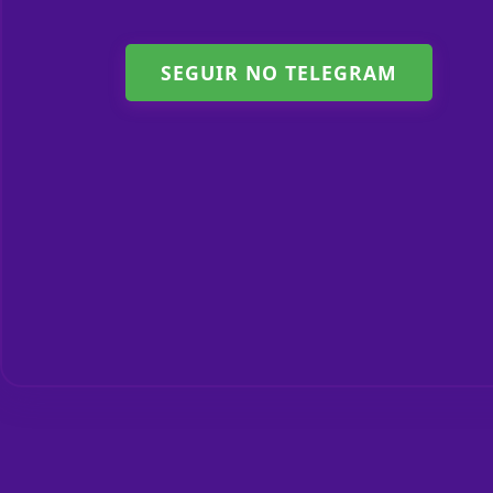
SEGUIR NO TELEGRAM