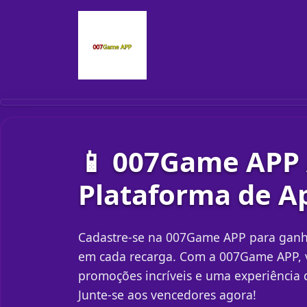
📱 007Game APP
Plataforma de A
Cadastre-se na 007Game APP para ganh
em cada recarga. Com a 007Game APP, 
promoções incríveis e uma experiência d
Junte-se aos vencedores agora!