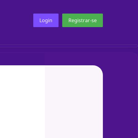
Login
Registrar-se