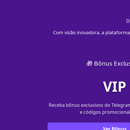
D
Com visão inovadora, a plataform
🎁 Bônus Exclu
VIP
Receba bônus exclusivos do Telegra
e códigos promocionai
Ver Bônus