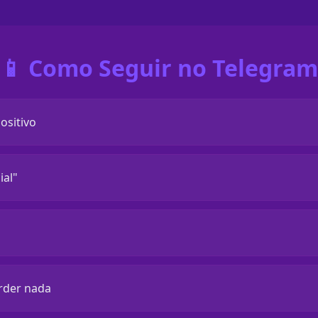
📱 Como Seguir no Telegram
ositivo
ial"
erder nada