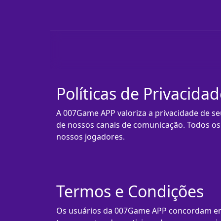
Políticas de Privacida
A 007Game APP valoriza a privacidade de s
de nossos canais de comunicação. Todos os 
nossos jogadores.
Termos e Condições
Os usuários da 007Game APP concordam em r